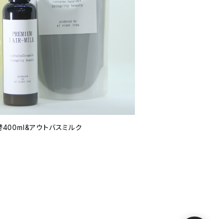
 詰替400ml&アウトバスミルク