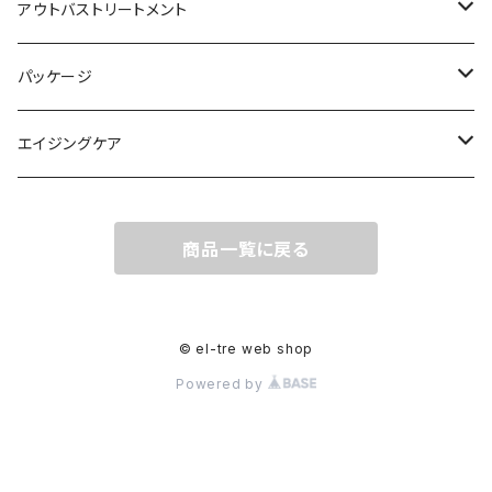
ハスモウ
el-treプレミアム
アウトバストリートメント
el-treプレミアム
パッケージ
el-treプレミアム
エイジングケア
ハスモウ
ヘアケア
商品一覧に戻る
スキャルプケア
スキンケア
© el-tre web shop
Powered by